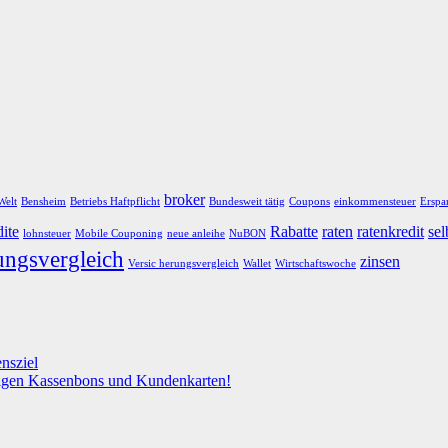
broker
Welt
Bensheim
Betriebs Haftpflicht
Bundesweit tätig
Coupons
einkommensteuer
Erspa
ite
Rabatte
raten
ratenkredit
sel
lohnsteuer
Mobile Couponing
neue anleihe
NuBON
ungsvergleich
zinsen
Versic herungsvergleich
Wallet
Wirtschaftswoche
nsziel
stigen Kassenbons und Kundenkarten!