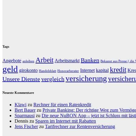
Tags
Arbeit
Banken
Angebote
Arbeitsmarkt
anleihen
Bekannt aus Presse ( die 
geld
kredit
girokonto
Internet
kapital
Kred
Handelsblatt
Honorarberater
versicherung
versicher
Unsere Dienste
vergleich
Neueste Kommentare
Klawi
zu
Rechner für einen Ratenkredit
Bert Bauer
zu
Private Banking: Der richtige Weg zum Vermöge
Sparmausi
zu
Die neue NuBON App – jetzt ist Schluss mit lä
Dennis
zu
Sparen im Internet mit Rabatten
Jens Fischer
zu
Tarifrechner zur Rentenversicherung