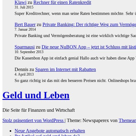
Klawi
zu
Rechner für einen Ratenkredit
31. Juli 2015
Super Kreditrechner, wenn man seine Raten bestimmen möchte. Sehr üb
Bert Bauer
zu
Private Banking: Der richtige Weg zum Vermöge
7. Januar 2014
Private Banking und Vermögensberatung ist eine wirklich wichtige S
Sparmausi
zu
Die neue NuBON App – jetzt ist Schluss mit lä
10. September 2013
Die Kassenbon App ist einfach genial Hallo auch wir haben diese App
Dennis
zu
Sparen im Internet mit Rabatten
4. April 2013
So ganz richtig ist das mit den besseren Preisen nicht. Onlineshops 
Geld und Leben
Die Seite für Finanzen und Wirtschaft
Stolz präsentiert von WordPress
|
Theme: Newspaperex von
Themean
Neue Angebote automatisch erhalten