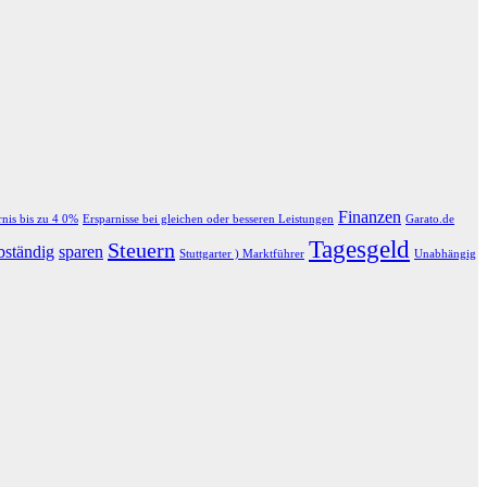
Finanzen
rnis bis zu 4 0%
Ersparnisse bei gleichen oder besseren Leistungen
Garato.de
Tagesgeld
Steuern
bständig
sparen
Stuttgarter ) Marktführer
Unabhängig