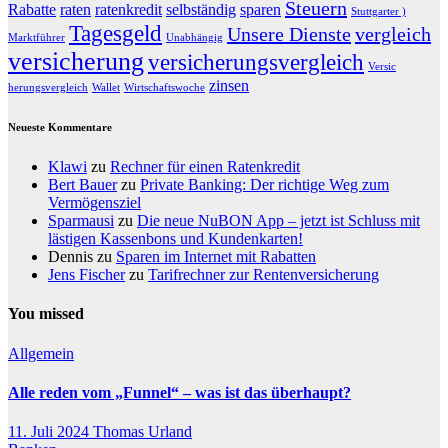
Steuern
Rabatte
raten
ratenkredit
selbständig
sparen
Stuttgarter )
Tagesgeld
Unsere Dienste
vergleich
Marktführer
Unabhängig
versicherung
versicherungsvergleich
Versic
zinsen
herungsvergleich
Wallet
Wirtschaftswoche
Neueste Kommentare
Klawi
zu
Rechner für einen Ratenkredit
Bert Bauer
zu
Private Banking: Der richtige Weg zum
Vermögensziel
Sparmausi
zu
Die neue NuBON App – jetzt ist Schluss mit
lästigen Kassenbons und Kundenkarten!
Dennis
zu
Sparen im Internet mit Rabatten
Jens Fischer
zu
Tarifrechner zur Rentenversicherung
You missed
Allgemein
Alle reden vom „Funnel“ – was ist das überhaupt?
11. Juli 2024
Thomas Urland