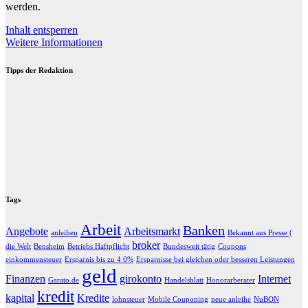
werden.
Inhalt entsperren
Weitere Informationen
Tipps der Redaktion
Tags
Arbeit
Banken
Angebote
Arbeitsmarkt
anleihen
Bekannt aus Presse (
broker
die Welt
Bensheim
Betriebs Haftpflicht
Bundesweit tätig
Coupons
einkommensteuer
Ersparnis bis zu 4 0%
Ersparnisse bei gleichen oder besseren Leistungen
geld
Finanzen
girokonto
Internet
Garato.de
Handelsblatt
Honorarberater
kredit
kapital
Kredite
lohnsteuer
Mobile Couponing
neue anleihe
NuBON