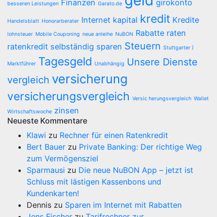
geld
Finanzen
girokonto
besseren Leistungen
Garato.de
kredit
Internet
kapital
Kredite
Handelsblatt
Honorarberater
Rabatte
raten
lohnsteuer
Mobile Couponing
neue anleihe
NuBON
Steuern
ratenkredit
selbständig
sparen
Stuttgarter )
Tagesgeld
Unsere Dienste
Marktführer
Unabhängig
versicherung
vergleich
versicherungsvergleich
Versic herungsvergleich
Wallet
zinsen
Wirtschaftswoche
Neueste Kommentare
Klawi
zu
Rechner für einen Ratenkredit
Bert Bauer
zu
Private Banking: Der richtige Weg
zum Vermögensziel
Sparmausi
zu
Die neue NuBON App – jetzt ist
Schluss mit lästigen Kassenbons und
Kundenkarten!
Dennis
zu
Sparen im Internet mit Rabatten
Jens Fischer
zu
Tarifrechner zur